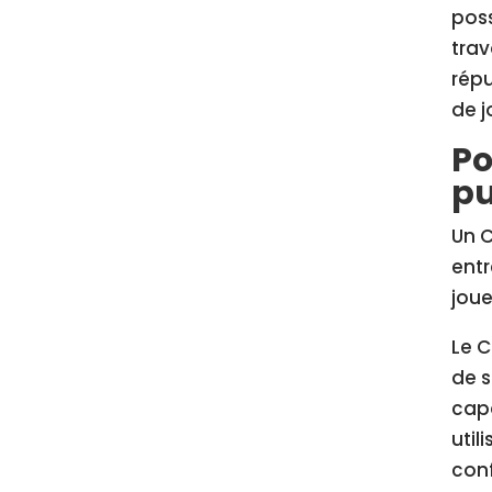
poss
trav
répu
de j
Po
pu
Un C
entr
joue
Le C
de s
capa
util
conf