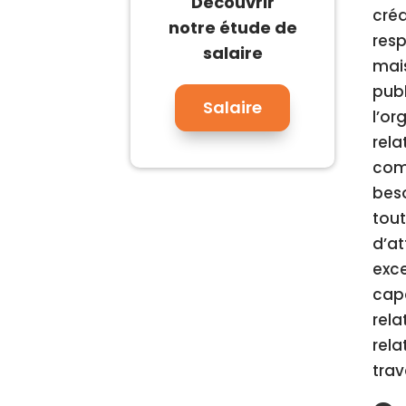
Découvrir
cré
notre étude de
resp
salaire
mais
publ
Salaire
l’or
rela
comm
beso
tout
d’at
exce
cap
rela
rela
trav