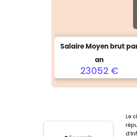
Salaire Moyen brut pa
an
23052 €
Le c
répu
d’in