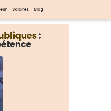
teur
Salaires
Blog
publiques
:
pétence