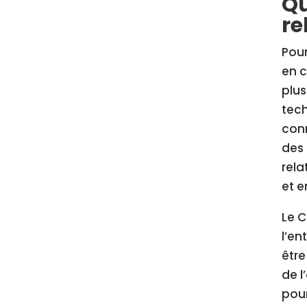
Qu
re
Pour
en c
plu
tech
conn
des 
rela
et e
Le C
l’en
être
de l
pour