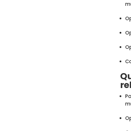
mu
Op
Op
Op
Ca
Qu
re
Po
mu
Op