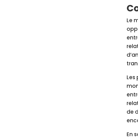
Co
Le m
oppo
entr
rela
d’am
tran
Les 
mon
entr
rela
de d
enco
En s