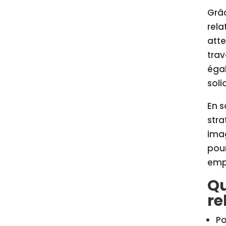
Grâc
rela
atte
trav
égal
soli
En s
stra
ima
pour
empl
Qu
re
Po