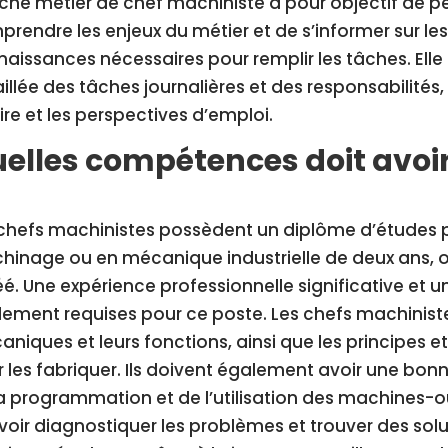
iche métier de chef machiniste a pour objectif de 
rendre les enjeux du métier et de s’informer sur l
aissances nécessaires pour remplir les tâches. El
illée des tâches journalières et des responsabilités,
ire et les perspectives d’emploi.
elles compétences doit avoi
chefs machinistes possèdent un diplôme d’études p
hinage ou en mécanique industrielle de deux ans, 
é. Une expérience professionnelle significative et
ement requises pour ce poste. Les chefs machinist
niques et leurs fonctions, ainsi que les principes 
 les fabriquer. Ils doivent également avoir une bonn
a programmation et de l’utilisation des machines-ou
oir diagnostiquer les problèmes et trouver des solu