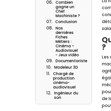
La f
Combien
gagne un
comp
Chef
conn
Machiniste ?
déta
Conclusion
Nos
sala
dernières
Fiches
Qu
Métiers :
?
Cinéma –
Audiovisuel
- Jeux vidéo
Les 
Documentariste
mac
Modeleur 3D
agré
Chargé de
égal
production
cinéma-
méca
audiovisuel
pour
Ingénieur du
son
de l
pouv