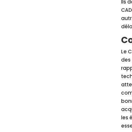
Ils 
CAD/
autr
déla
Co
Le C
des 
rapp
tech
atte
comm
bon
acqu
les 
esse