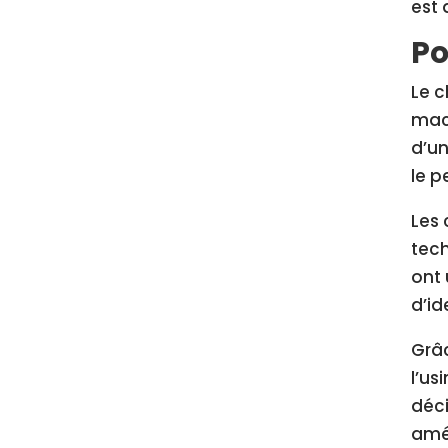
est 
Po
Le c
mach
d’un
le p
Les 
tech
ont 
d’id
Grâc
l’us
déci
amél