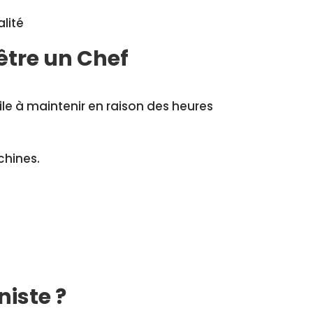
alité
être un Chef
cile à maintenir en raison des heures
chines.
iste ?