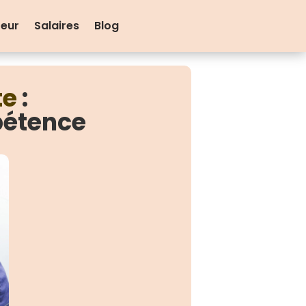
teur
Salaires
Blog
te
:
pétence