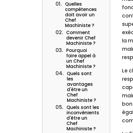
Quelles
fon
compétences
doit avoir un
cont
Chef
supe
Machiniste ?
exéc
Comment
devenir Chef
la m
Machiniste ?
main
Pourquoi
faire appel à
resp
un Chef
Machiniste ?
Le c
Quels sont
resp
les
avantages
capa
d'être un
Chef
main
Machiniste ?
bon 
Quels sont les
égal
inconvénients
d'être un
comm
Chef
Machiniste ?