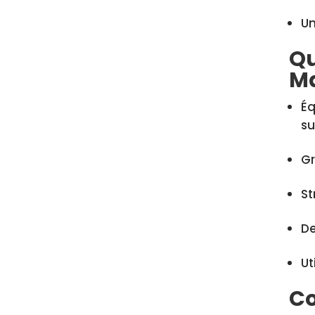
Un
Qu
Ma
Éq
su
Gr
St
De
Ut
Co