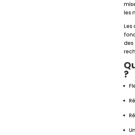
mise
les
Les 
fonc
des 
rech
Qu
?
Fl
Ré
Ré
Un