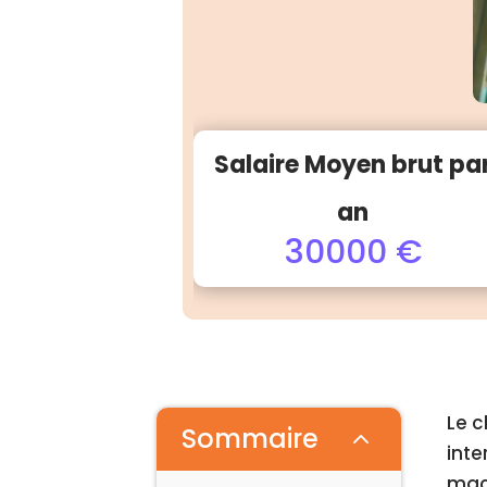
Salaire Moyen brut pa
an
30000 €
Le c
Sommaire
2
inte
mach