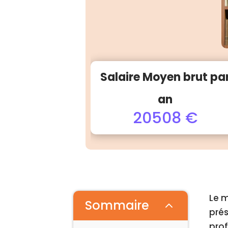
Salaire Moyen brut pa
an
20508 €
Le m
Sommaire
2
prés
prof