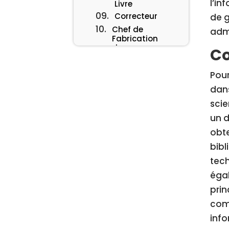
l’in
Livre
Correcteur
de g
Chef de
admi
Fabrication
des
Co
Industries
Graphiques
Pour
Packager
éditorial
dans
Bibliothécaire
scie
un d
obte
bibl
tech
éga
prin
comm
info