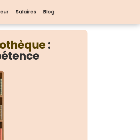
teur
Salaires
Blog
iothèque
:
pétence