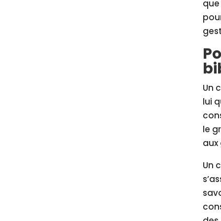
que 
pour
gest
Po
bi
Un c
lui 
cons
le g
aux 
Un c
s’as
savo
cons
des 