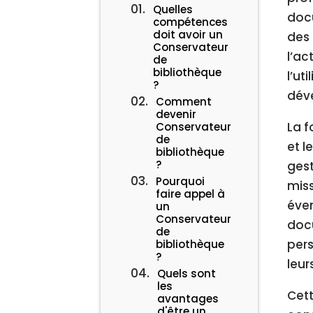
Quelles
docu
compétences
doit avoir un
des 
Conservateur
l’ac
de
bibliothèque
l’ut
?
déve
Comment
devenir
La f
Conservateur
de
et l
bibliothèque
?
gest
Pourquoi
miss
faire appel à
éven
un
Conservateur
docu
de
pers
bibliothèque
?
leur
Quels sont
les
Cett
avantages
d'être un