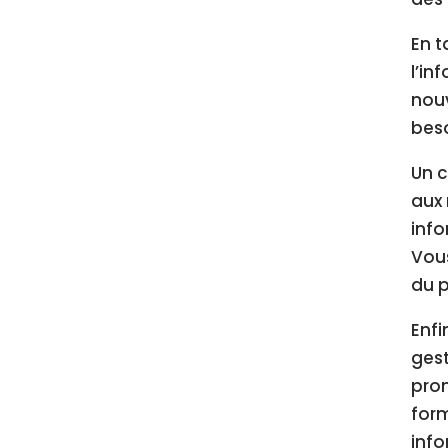
En t
l’in
nouv
beso
Un c
aux 
info
Vous
du p
Enfi
gest
prom
form
info