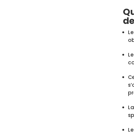
Qu
de
Le
ob
Le
co
Ce
s’
pr
La
sp
Le