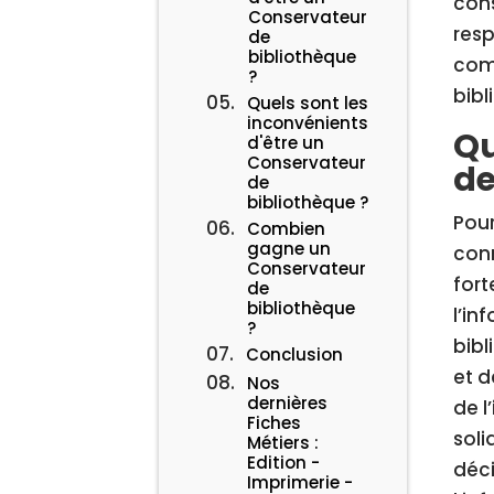
cons
Conservateur
resp
de
bibliothèque
comp
?
bibl
Quels sont les
inconvénients
Qu
d'être un
Conservateur
de
de
bibliothèque ?
Pour
Combien
gagne un
conn
Conservateur
for
de
bibliothèque
l’in
?
bibl
Conclusion
et d
Nos
dernières
de l
Fiches
sol
Métiers :
Edition -
déci
Imprimerie -