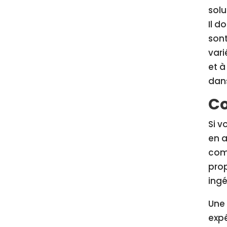
solu
Il d
sont
vari
et à
dan
Co
Si v
en a
comp
prop
ingé
Une 
expé