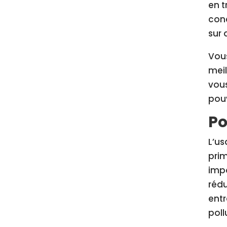
en t
conc
sur 
Vous
meil
vous
pouv
Po
L’us
prim
impo
rédu
entr
poll