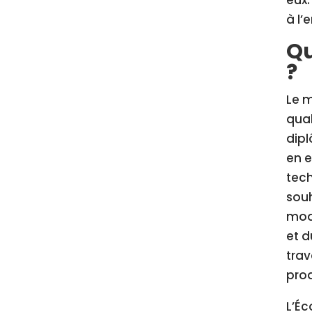
à l’
Qu
?
Le m
qual
dipl
en e
tech
souh
mod
et d
trav
prod
L’É