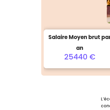
Salaire Moyen brut pa
an
25440 €
L’éc
conc