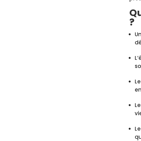
Qu
?
Un
dé
L’
so
Le
e
Le
vi
Le
qu