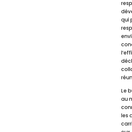
resp
déve
qui 
resp
envi
conc
l’ef
déch
coll
réun
Le b
au m
con
les 
carr
eux.