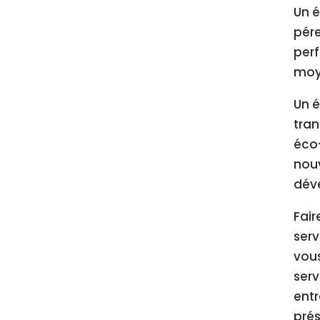
Un é
pére
perf
moye
Un é
tran
éco-
nouv
déve
Fair
serv
vous
serv
ent
prés