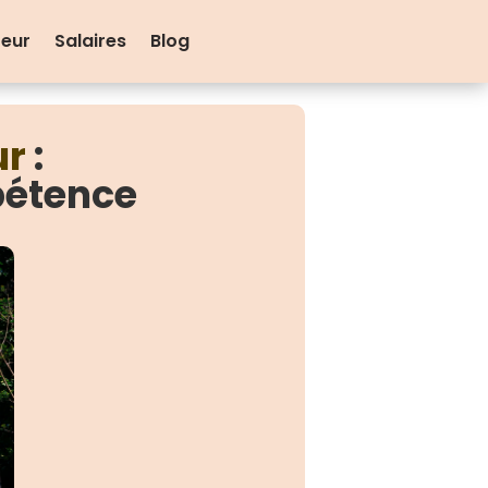
teur
Salaires
Blog
ur
:
pétence