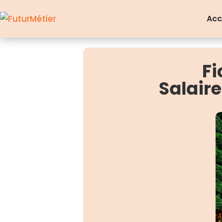
Acc
Fi
Salair