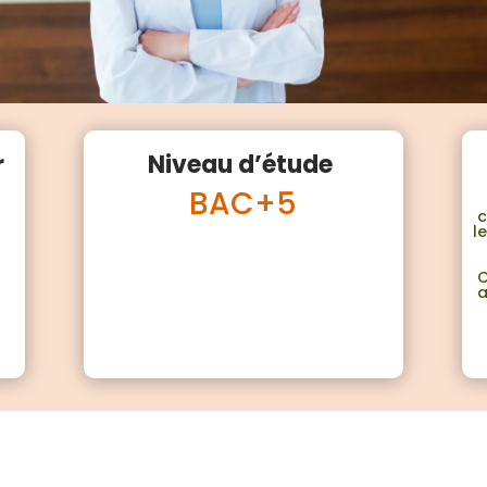
r
Niveau d’étude
BAC+5
c
l
C
a