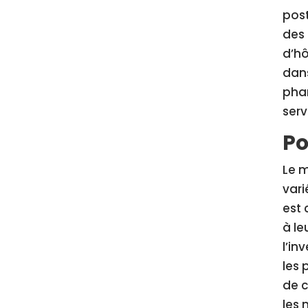
post
des
d’hô
dan
pha
serv
Po
Le m
vari
est 
à le
l’in
les 
de c
les 