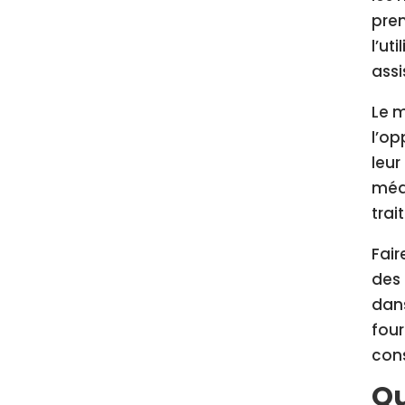
prem
l’ut
assi
Le m
l’op
leur
médi
trai
Fair
des 
dans
four
cons
Qu