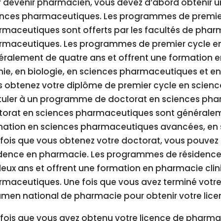
 devenir pharmacien, vous devez d’abord obtenir u
ences pharmaceutiques. Les programmes de premier
maceutiques sont offerts par les facultés de pharm
rmaceutiques. Les programmes de premier cycle e
éralement de quatre ans et offrent une formation 
ie, en biologie, en sciences pharmaceutiques et en 
s obtenez votre diplôme de premier cycle en scien
tuler à un programme de doctorat en sciences ph
torat en sciences pharmaceutiques sont généraleme
ation en sciences pharmaceutiques avancées, en sc
 fois que vous obtenez votre doctorat, vous pouve
idence en pharmacie. Les programmes de résidenc
eux ans et offrent une formation en pharmacie clin
maceutiques. Une fois que vous avez terminé votre
amen national de pharmacie pour obtenir votre lic
fois que vous avez obtenu votre licence de pharma