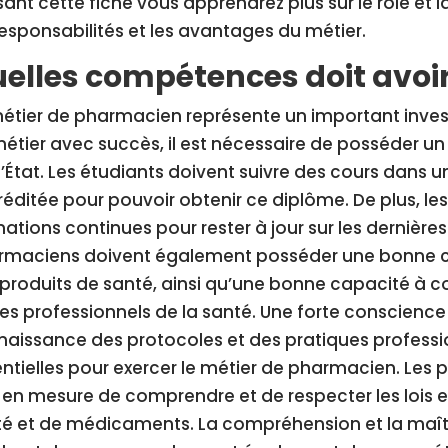
isant cette fiche vous apprendrez plus sur le rôle et
responsabilités et les avantages du métier.
elles compétences doit avoi
étier de pharmacien représente un important inves
étier avec succès, il est nécessaire de posséder 
l’État. Les étudiants doivent suivre des cours dans 
éditée pour pouvoir obtenir ce diplôme. De plus, l
ations continues pour rester à jour sur les dernière
rmaciens doivent également posséder une bonne 
produits de santé, ainsi qu’une bonne capacité à c
es professionnels de la santé. Une forte conscienc
aissance des protocoles et des pratiques profess
ntielles pour exercer le métier de pharmacien. Le
 en mesure de comprendre et de respecter les lois 
é et de médicaments. La compréhension et la maît