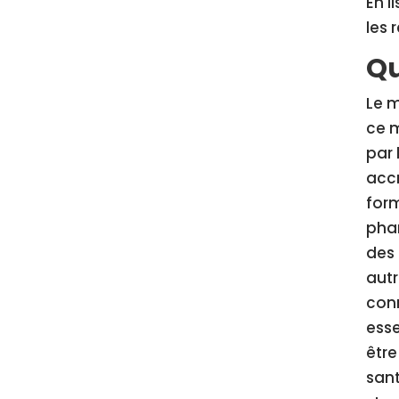
En l
les 
Qu
Le m
ce m
par 
accr
form
pha
des 
autr
conn
esse
être
sant