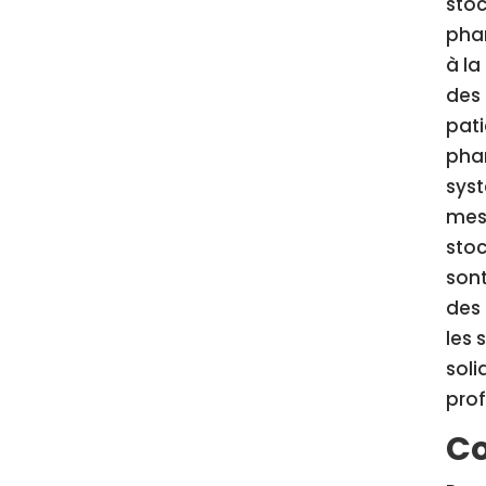
sto
phar
à la
des 
pati
phar
syst
mesu
stoc
sont
des 
les 
sol
prof
Co