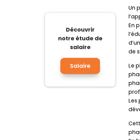
Un p
l’ap
En p
Découvrir
l’éd
notre étude de
d’un
salaire
de s
Salaire
Le 
phar
pha
prof
Les 
dév
Cett
phar