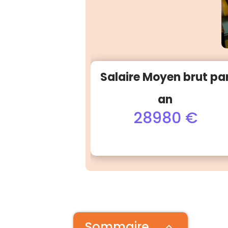
Salaire Moyen brut pa
an
28980 €
Sommaire
2