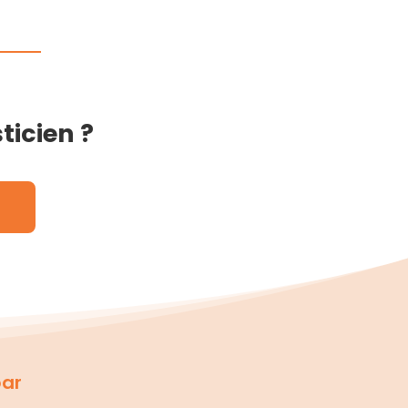
ticien ?
par