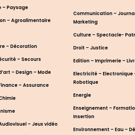
e – Paysage
Communication – Journa
on – Agroalimentaire
Marketing
Culture – Spectacle- Pat
re – Décoration
Droit – Justice
écurité – Secours
Edition – Imprimerie – Liv
d’art – Design – Mode
Electricité – Electronique 
Robotique
Finance – Assurance
Energie
 Chimie
Enseignement – Formatio
anisme
Insertion
udiovisuel – Jeux vidéo
Environnement – Eau – D