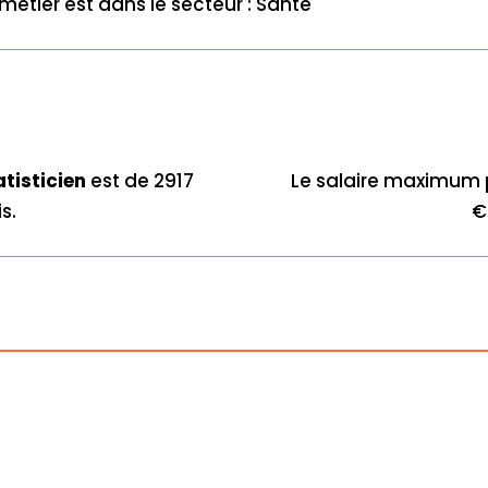
métier est dans le secteur : Santé
atisticien
est de 2917
Le salaire maximum
s.
€