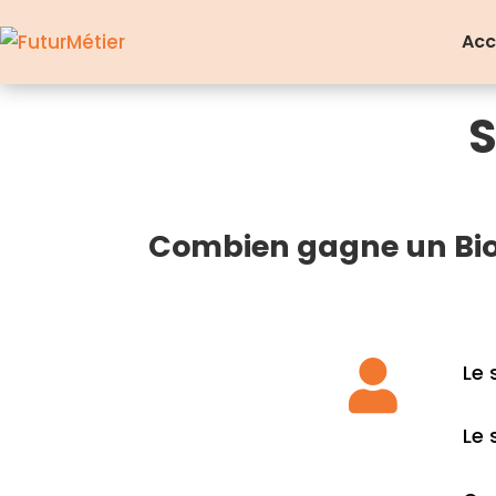
Acc
S
Combien gagne un Bios

Le 
Le 