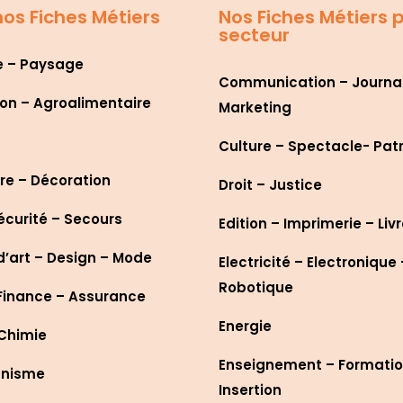
os Fiches Métiers
Nos Fiches Métiers 
secteur
e – Paysage
Communication – Journa
on – Agroalimentaire
Marketing
Culture – Spectacle- Pat
re – Décoration
Droit – Justice
écurité – Secours
Edition – Imprimerie – Liv
d’art – Design – Mode
Electricité – Electronique 
Robotique
Finance – Assurance
Energie
 Chimie
Enseignement – Formatio
anisme
Insertion