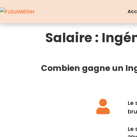
Acc
Salaire : Ingé
Combien gagne un Ingé

Le 
bru
Le 