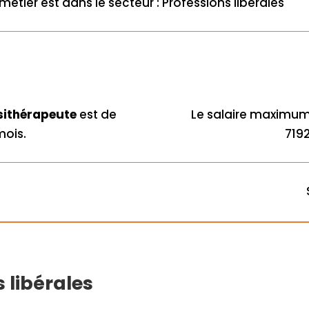
métier est dans le secteur : Professions libérales
sithérapeute
est de
Le salaire maximu
mois.
7192
s libérales