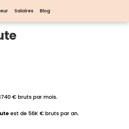
teur
Salaires
Blog
ute
740 € bruts par mois.
ute
est de 56K € bruts par an.