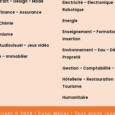
d’art – Design – Mode
Electricité – Electronique 
Robotique
Finance – Assurance
Energie
 Chimie
Enseignement – Formatio
anisme
Insertion
udiovisuel – Jeux vidéo
Environnement – Eau – D
– Immobilier
Propreté
Gestion – Comptabilité –
Hôtellerie – Restauration
Tourisme
Humanitaire
right © 2026 | Futur Métier | Tous droits rés