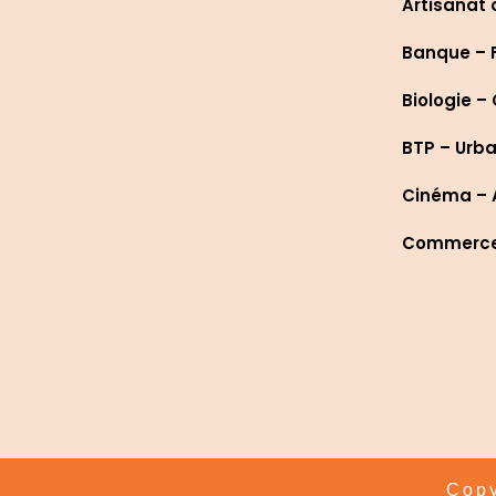
Artisanat 
Banque – 
Biologie –
BTP – Urb
Cinéma – A
Commerce 
Copy