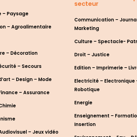
secteur
e – Paysage
Communication – Journa
on – Agroalimentaire
Marketing
Culture – Spectacle- Pat
re – Décoration
Droit – Justice
écurité – Secours
Edition – Imprimerie – Liv
d’art – Design – Mode
Electricité – Electronique 
Robotique
Finance – Assurance
Energie
 Chimie
Enseignement – Formatio
anisme
Insertion
udiovisuel – Jeux vidéo