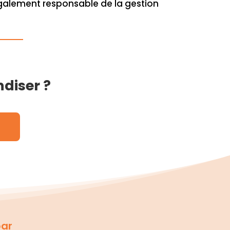
 également responsable de la gestion
ndiser ?
par