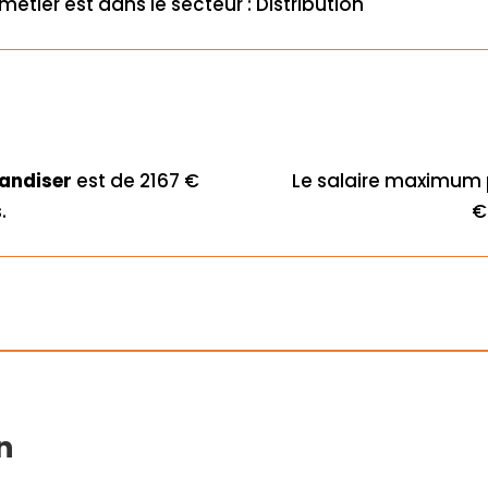
métier est dans le secteur : Distribution
andiser
est de 2167 €
Le salaire maximum
.
€
on