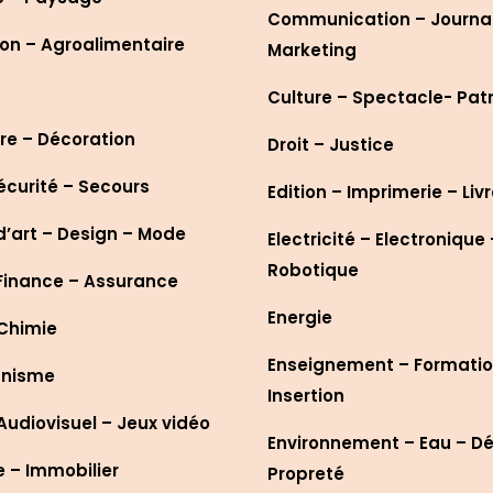
Communication – Journa
on – Agroalimentaire
Marketing
Culture – Spectacle- Pat
re – Décoration
Droit – Justice
écurité – Secours
Edition – Imprimerie – Liv
d’art – Design – Mode
Electricité – Electronique 
Robotique
Finance – Assurance
Energie
 Chimie
Enseignement – Formatio
anisme
Insertion
udiovisuel – Jeux vidéo
Environnement – Eau – D
– Immobilier
Propreté