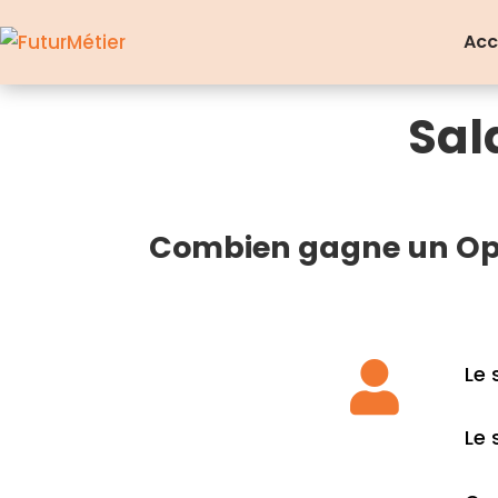
Acc
Sal
Combien gagne un Opé

Le 
Le 