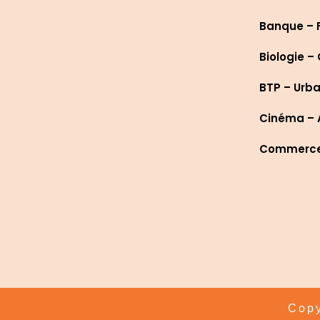
Banque – 
Biologie –
BTP – Urb
Cinéma – A
Commerce 
Copy