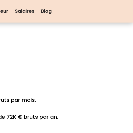
teur
Salaires
Blog
uts par mois.
de 72K € bruts par an.