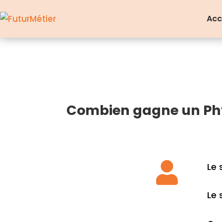
Acc
Combien gagne un Phy

Le 
Le 