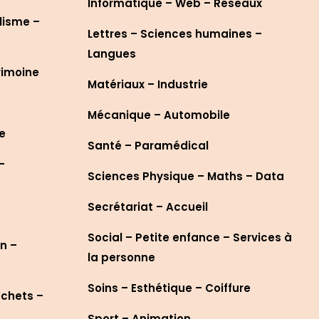
Informatique – Web – Réseaux
lisme –
Lettres – Sciences humaines –
Langues
rimoine
Matériaux – Industrie
Mécanique – Automobile
re
Santé – Paramédical
–
Sciences Physique – Maths – Data
Secrétariat – Accueil
Social – Petite enfance – Services à
n –
la personne
Soins – Esthétique – Coiffure
échets –
Sport – Animation