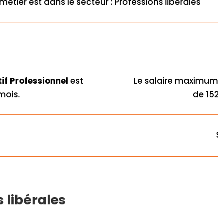
métier est dans le secteur : Professions libérales
if Professionnel
est
Le salaire maximum
mois.
de 152
s libérales