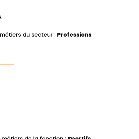
.
métiers du secteur :
Professions
métiers de la fonction :
Sportifs
.