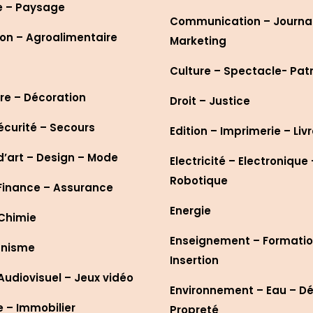
e – Paysage
Communication – Journa
on – Agroalimentaire
Marketing
Culture – Spectacle- Pat
re – Décoration
Droit – Justice
écurité – Secours
Edition – Imprimerie – Liv
d’art – Design – Mode
Electricité – Electronique 
Robotique
Finance – Assurance
Energie
 Chimie
Enseignement – Formatio
anisme
Insertion
udiovisuel – Jeux vidéo
Environnement – Eau – D
– Immobilier
Propreté