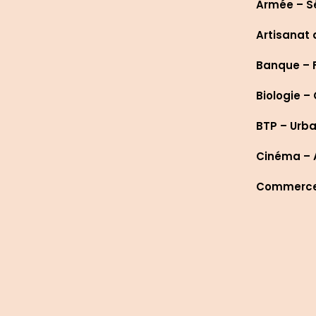
Armée – S
Artisanat 
Banque – 
Biologie –
BTP – Urb
Cinéma – A
Commerce 