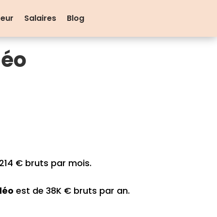
teur
Salaires
Blog
déo
214 € bruts par mois.
déo
est de 38K € bruts par an.