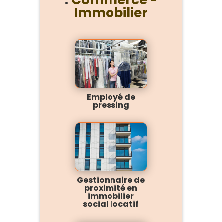
:
Commerce -
Immobilier
Employé de
pressing
Gestionnaire de
proximité en
immobilier
social locatif