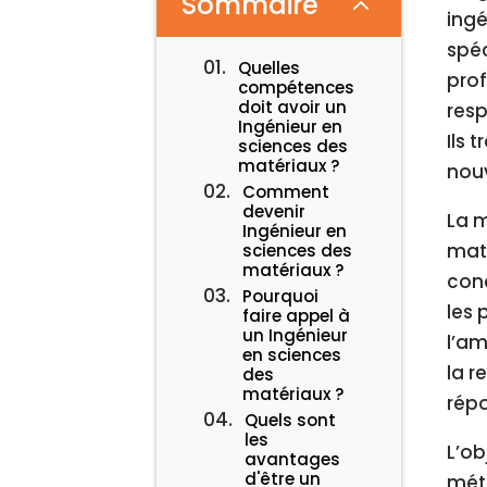
Sommaire
2
ingé
spéc
Quelles
prof
compétences
doit avoir un
resp
Ingénieur en
Ils 
sciences des
matériaux ?
nouv
Comment
devenir
La m
Ingénieur en
maté
sciences des
matériaux ?
conc
Pourquoi
les 
faire appel à
un Ingénieur
l’am
en sciences
la r
des
matériaux ?
répo
Quels sont
les
L’ob
avantages
d'être un
méti