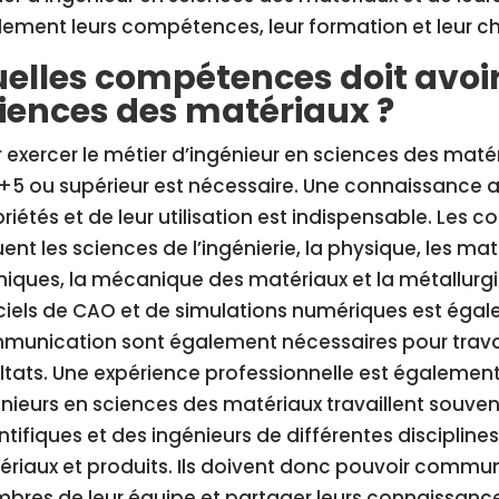
ement leurs compétences, leur formation et leur ch
elles compétences doit avoir
iences des matériaux ?
 exercer le métier d’ingénieur en sciences des maté
5 ou supérieur est nécessaire. Une connaissance a
riétés et de leur utilisation est indispensable. Le
uent les sciences de l’ingénierie, la physique, les m
iques, la mécanique des matériaux et la métallur
ciels de CAO et de simulations numériques est éga
unication sont également nécessaires pour travail
ltats. Une expérience professionnelle est égalemen
nieurs en sciences des matériaux travaillent souve
ntifiques et des ingénieurs de différentes discipli
riaux et produits. Ils doivent donc pouvoir commu
res de leur équipe et partager leurs connaissances