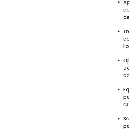
Ap
co
de
Tr
co
l’
Op
tr
ca
Éq
po
qu
Sa
pa