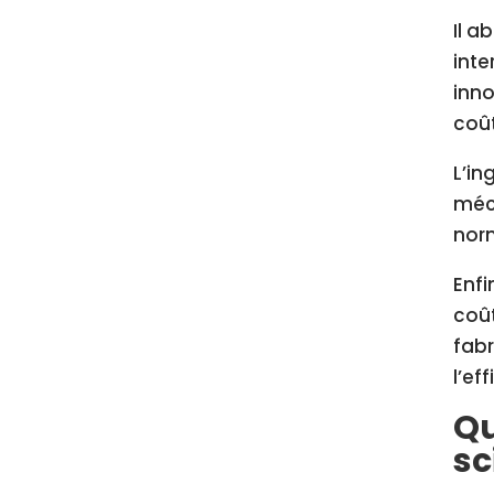
Il a
inte
inno
coût
L’in
méca
norm
Enfi
coût
fabr
l’ef
Qu
sc