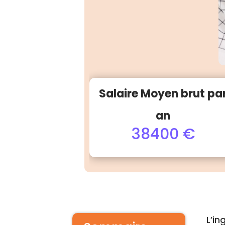
Salaire Moyen brut pa
an
38400 €
L’in