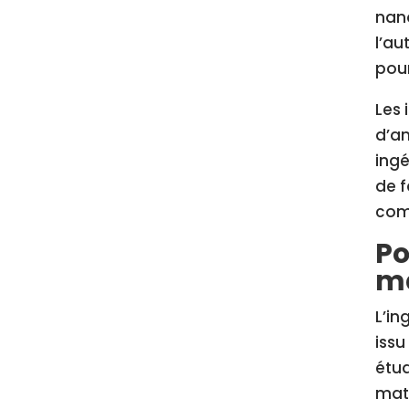
nano
l’au
pour
Les 
d’an
ingé
de f
com
Po
ma
L’in
issu
étud
mat