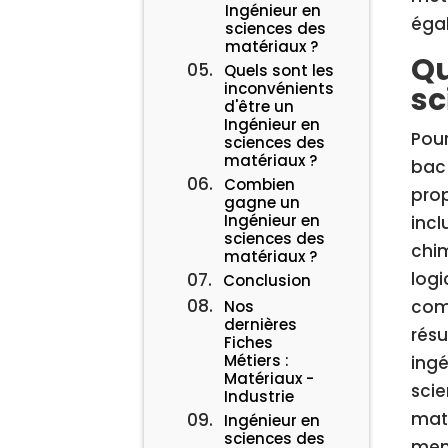
Ingénieur en
égal
sciences des
matériaux ?
Qu
Quels sont les
inconvénients
sc
d'être un
Ingénieur en
Pour
sciences des
matériaux ?
bac+
Combien
prop
gagne un
Ingénieur en
incl
sciences des
chim
matériaux ?
logi
Conclusion
comm
Nos
dernières
résu
Fiches
Métiers :
ingé
Matériaux -
scie
Industrie
maté
Ingénieur en
sciences des
memb