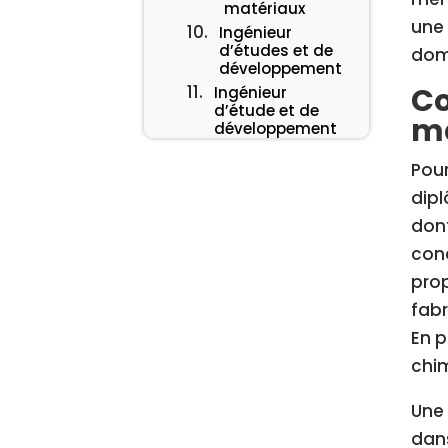
matériaux
une 
Ingénieur
d’études et de
dom
développement
Co
Ingénieur
d’étude et de
ma
développement
Fiabiliste de
Pour
Maintenance
dipl
dont
conc
prop
fabr
En p
chi
Une 
dans