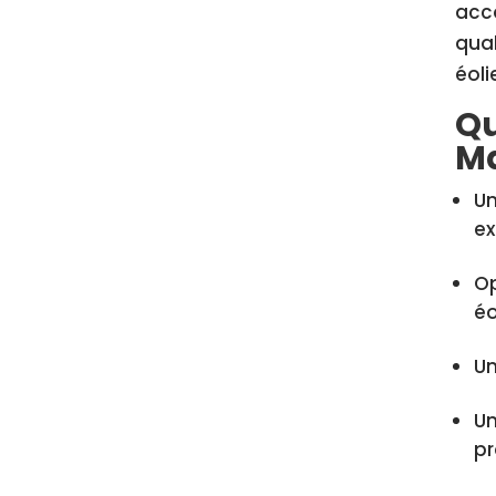
acco
qual
éoli
Qu
Ma
Un
ex
Op
éo
Un
Un
pr