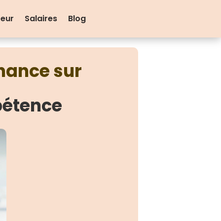
teur
Salaires
Blog
nance sur
pétence