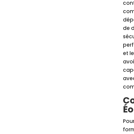
cont
com
dépa
de d
sécu
perf
et l
avoi
cap
avec
comm
Co
Éo
Pour
form