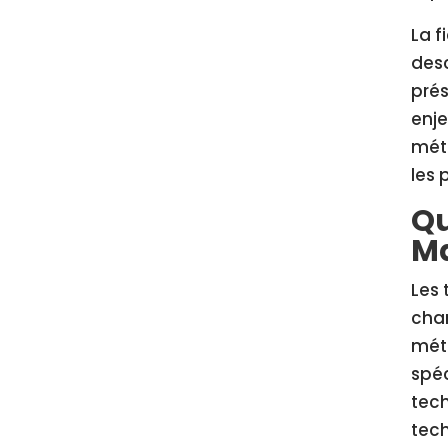
La f
desc
prés
enje
méti
les 
Qu
Ma
Les 
char
méti
spéc
tech
tech