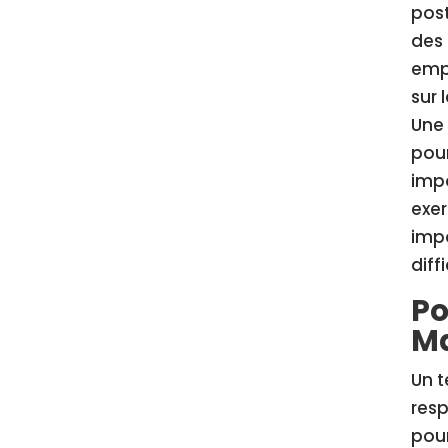
post
des 
empl
sur 
Une 
pour
imp
exer
impo
diffi
Po
Ma
Un t
resp
pour