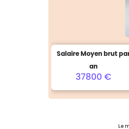
Salaire Moyen brut pa
an
37800 €
Le m