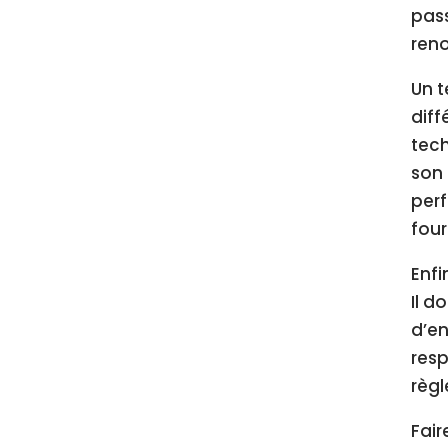
pass
reno
Un t
diff
tech
son 
perf
four
Enfi
Il d
d’en
resp
règl
Fair