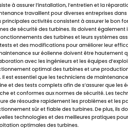
iste à assurer l’installation, l’entretien et la répara
tenance travaillent pour diverses entreprises dans l
s principales activités consistent à assurer le bon 
es de sécurité des turbines. Ils doivent également 
onctionnements des turbines et leurs systèmes asso
tests et des modifications pour améliorer leur effica
aintenance sur éolienne doivent être hautement qual
aboration avec les ingénieurs et les équipes d’explo
tionnement optimal des turbines et une production
. Il est essentiel que les techniciens de maintenanc
ine et des tests complets afin de s’assurer que les é
he et conformes aux normes de sécurité. Les techn
re de résoudre rapidement les problèmes et les p
tionnement sûr et fiable des turbines. De plus, ils d
elles technologies et des meilleures pratiques po
oitation optimales des turbines.