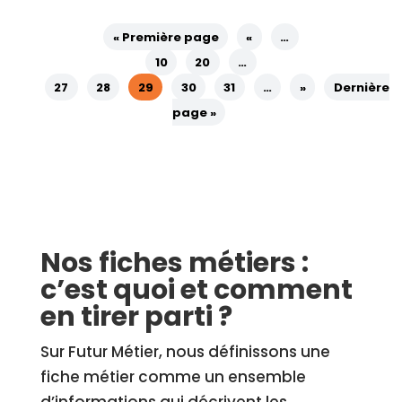
« Première page
«
…
10
20
…
27
28
29
30
31
…
»
Dernière
page »
Nos fiches métiers :
c’est quoi et comment
en tirer parti ?
Sur Futur Métier, nous définissons une
fiche métier comme un ensemble
d’informations qui décrivent les