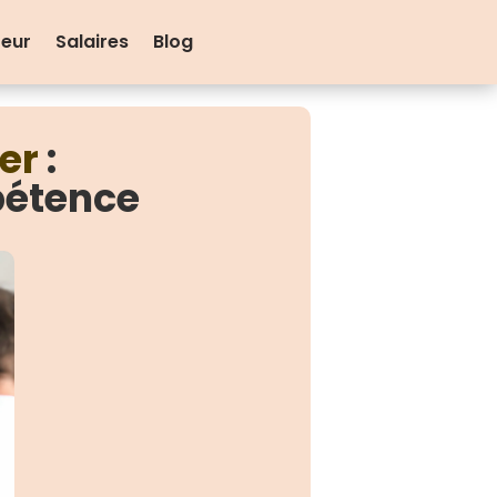
teur
Salaires
Blog
er
:
pétence